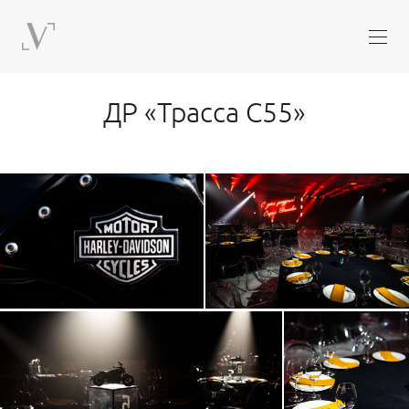
ДР «Трасса С55»